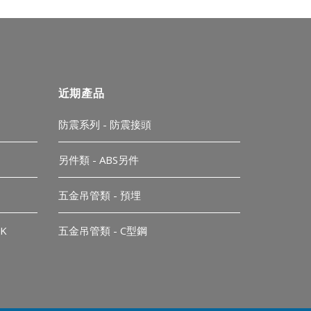
近期產品
防震系列 - 防震接頭
另件類 - ABS另件
五金吊管類 - 預埋
K
五金吊管類 - C型鋼