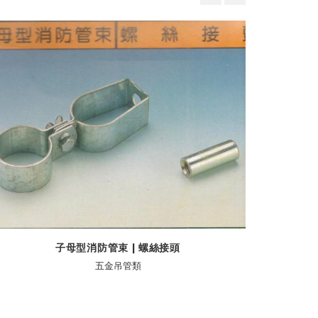
子母型消防管束 | 螺絲接頭
五金吊管類