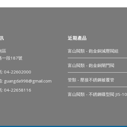
訊
近期產品
南區
富山閥類 - 鉋金銅減壓閥組
一段187號
富山閥類 - 鉋金銅閘門閥
 04-22602000
管類 - 壓接不銹鋼被覆管
箱:
guangda998@gmail.com
 04-22658116
富山閥類 - 不銹鋼碟型閥 JIS-10