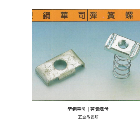
型鋼華司 | 彈簧螺母
五金吊管類