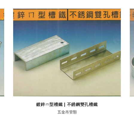
鍍鋅ㄇ型槽鐵 | 不銹鋼雙孔槽鐵
五金吊管類