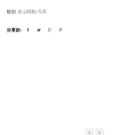
類別:
富山閥類/凡而
分享於: